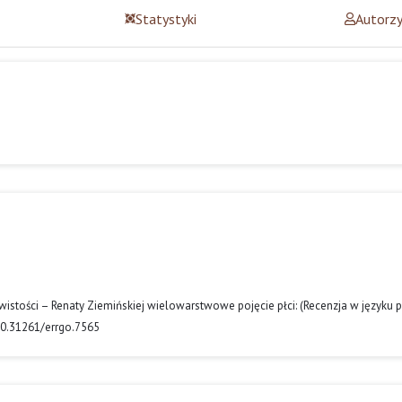
Statystyki
Autorz
istości – Renaty Ziemińskiej wielowarstwowe pojęcie płci: (Recenzja w języku p
/10.31261/errgo.7565