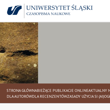
STRONA GŁÓWNA
BIEŻĄCE PUBLIKACJE ONLINE
AKTUALNY 
DLA AUTORÓW
DLA RECENZENTÓW
ZASADY UŻYCIA SI (AI)
OG