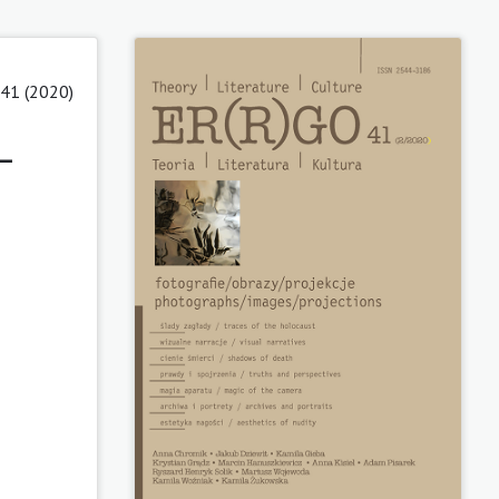
 41 (2020)
–