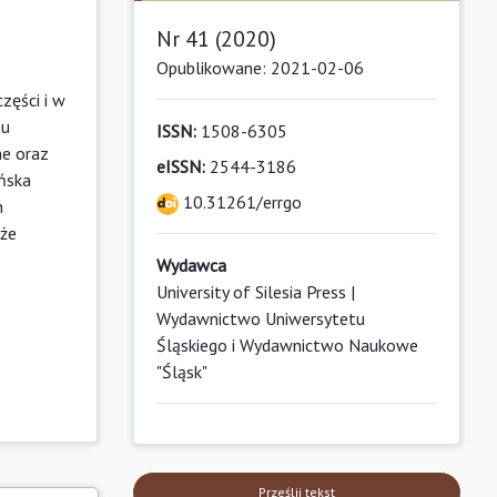
Nr 41 (2020)
Opublikowane: 2021-02-06
części i w
mu
ISSN:
1508-6305
ne oraz
eISSN:
2544-3186
ińska
10.31261/errgo
h
 że
Wydawca
University of Silesia Press |
Wydawnictwo Uniwersytetu
Śląskiego i Wydawnictwo Naukowe
"Śląsk"
Prześlij tekst