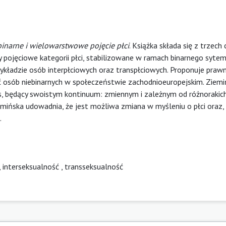
inarne i wielowarstwowe pojęcie płci
. Książka składa się z trzech 
y pojęciowe kategorii płci, stabilizowane w ramach binarnego syte
zykładzie osób interpłciowych oraz transpłciowych. Proponuje praw
ść osób niebinarnych w społeczeństwie zachodnioeuropejskim. Ziem
s, będący swoistym kontinuum: zmiennym i zależnym od różnorakic
mińska udowadnia, że jest możliwa zmiana w myśleniu o płci oraz,
.
,
interseksualność
,
transseksualność