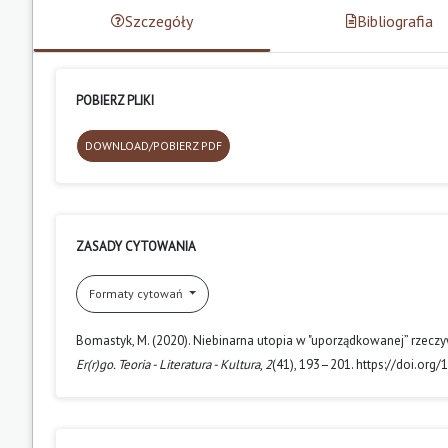
Szczegóły
Bibliografia
POBIERZ PLIKI
DOWNLOAD/POBIERZ PDF
ZASADY CYTOWANIA
Formaty cytowań
Bomastyk, M. (2020). Niebinarna utopia w "uporządkowanej” rzeczyw
Er(r)go. Teoria - Literatura - Kultura
,
2
(41), 193–201. https://doi.org