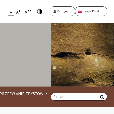
++
+
A
Zaloguj
Język Polski
A
A
PRZESYŁANIE TEKSTÓW