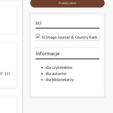
Prześlij tekst
sci
Informacje
dla czytelników
dla autorów
137-`157.
dla bibliotekarzy