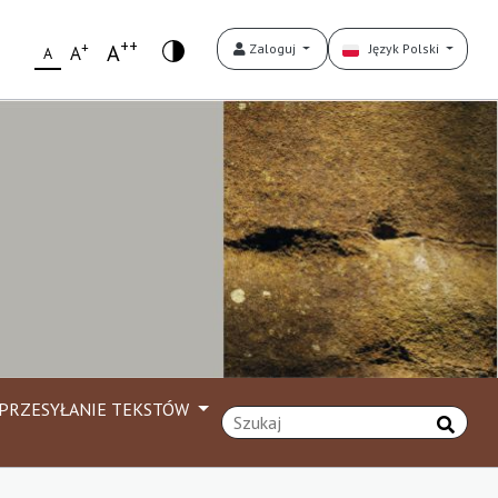
++
+
A
Zaloguj
Język Polski
A
A
PRZESYŁANIE TEKSTÓW