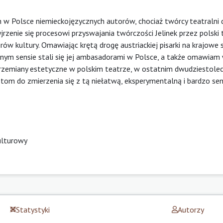
ch w Polsce niemieckojęzycznych autorów, chociaż twórcy teatralni
jrzenie się procesowi przyswajania twórczości Jelinek przez polski t
w kultury. Omawiając krętą drogę austriackiej pisarki na krajowe 
nym sensie stali się jej ambasadorami w Polsce, a także omawiam 
przemiany estetyczne w polskim teatrze, w ostatnim dwudziestolec
tom do zmierzenia się z tą niełatwą, eksperymentalną i bardzo se
ulturowy
Statystyki
Autorzy