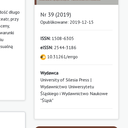
 dość długo
Nr 39 (2019)
eatr, przy
Opublikowane: 2019-12-15
sceny,
warunki
ISSN:
1508-6305
iu
nsualną
eISSN:
2544-3186
10.31261/errgo
Wydawca
University of Silesia Press |
Wydawnictwo Uniwersytetu
Śląskiego i Wydawnictwo Naukowe
"Śląsk"