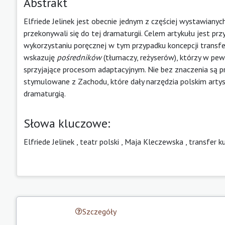
Abstrakt
Elfriede Jelinek jest obecnie jednym z częściej wystawiany
przekonywali się do tej dramaturgii. Celem artykułu jest przy
wykorzystaniu poręcznej w tym przypadku koncepcji transferó
wskazuję
pośredników
(tłumaczy, reżyserów), którzy w pew
sprzyjające procesom adaptacyjnym. Nie bez znaczenia są 
stymulowane z Zachodu, które dały narzędzia polskim artys
dramaturgią.
Słowa kluczowe:
Elfriede Jelinek
,
teatr polski
,
Maja Kleczewska
,
transfer k
Szczegóły