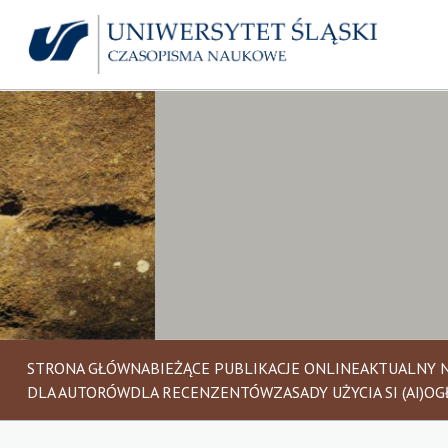
STRONA GŁÓWNA
BIEŻĄCE PUBLIKACJE ONLINE
AKTUALNY 
DLA AUTORÓW
DLA RECENZENTÓW
ZASADY UŻYCIA SI (AI)
OG