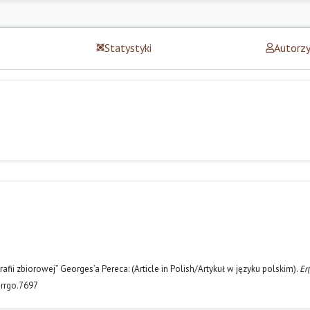
Statystyki
Autorz
afii zbiorowej” Georges’a Pereca: (Article in Polish/Artykuł w języku polskim).
Er(
errgo.7697