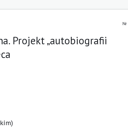
Nr
. Projekt „autobiografii
eca
skim)