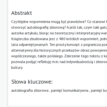
Abstrakt
Czy błędne wspomnienia mogą być prawdziwe? Co stanowi f
stworzyć autobiografię zbiorową? A jeśli tak, czym taki gat
autorka artykułu, biorąc na teoretyczny i interpretacyjny w
Książeczka zbudowana jest z 480 krótkich wspomnień, jedno
lata odpamiętywanych. Ten prosty koncept z pogranicza poety
alternatywny dla historycznych przekazów obraz powojennej 
współczesnego, także polskiego. Zderzenie tego tekstu z k
pozwala podjąć refleksję m.in. nad indywidualnością i zbior
kultury.
Słowa kluczowe:
autobiografia zbiorowa
,
pamięć komunikatywna
,
pamięć k