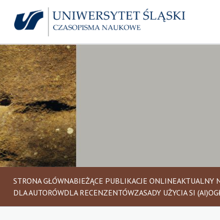
STRONA GŁÓWNA
BIEŻĄCE PUBLIKACJE ONLINE
AKTUALNY 
DLA AUTORÓW
DLA RECENZENTÓW
ZASADY UŻYCIA SI (AI)
OG