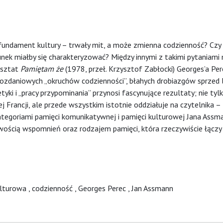
undament kultury – trwały mit, a może zmienna codzienność? Cz
unek miałby się charakteryzować? Między innymi z takimi pytaniami 
arsztat
Pamiętam że
(1978, przeł. Krzysztof Zabłocki) Georges’a Per
zdaniowych „okruchów codzienności”, błahych drobiazgów sprzed l
ki i „pracy przypominania” przynosi fascynujące rezultaty; nie tyl
Francji, ale przede wszystkim istotnie oddziałuje na czytelnika –
ategoriami pamięci komunikatywnej i pamięci kulturowej Jana Assm
owością wspomnień oraz rodzajem pamięci, która rzeczywiście łączy 
ulturowa
,
codzienność
,
Georges Perec
,
Jan Assmann