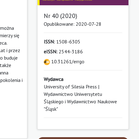
Nr 40 (2020)
Opublikowane: 2020-07-28
y można
mierzy się
ISSN:
1508-6305
eca.
at i przez
eISSN:
2544-3186
ko buduje
10.31261/errgo
 także
anna
Wydawca
pokolenia i
University of Silesia Press |
Wydawnictwo Uniwersytetu
Śląskiego i Wydawnictwo Naukowe
"Śląsk"