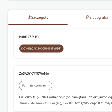
Szczegóły
Bibliografia
POBIERZ PLIKI
DOWNLOAD DOCUMENT (PDF)
ZASADY CYTOWANIA
Formaty cytowań
Cieliczko, M. (2020). Codzienność (od)pamiętana. Projekt „autobiogr
Teoria - Literatura - Kultura
, (40), 85–101. https://doi.org/10.31261/