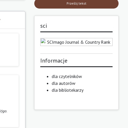
Prześlij tekst
y
sci
Informacje
dla czytelników
dla autorów
dla bibliotekarzy
r)go.