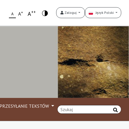
++
+
A
Zaloguj
Język Polski
A
A
PRZESYŁANIE TEKSTÓW