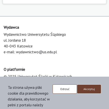
Wydawca
Wydawnictwo Uniwersytetu Śląskiego
ul. Jordana 18
40-043 Katowice
e-mail:
wydawnictwo@us.edu.pl
O platformie
© 2025 Uniwersytet Śląski w Katowicach
Support & Customization by LIBCOM
Ta strona używa pliki
Platform & Workflow by OJS/PKP
Odrzuć
Akceptuj
cookie dla prawidłowego
działania, aby korzystać w
pełni z portalu należy