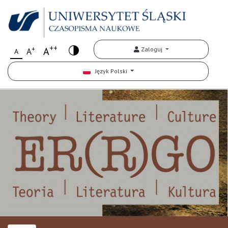
++
+
A
Zaloguj
A
A
Język Polski