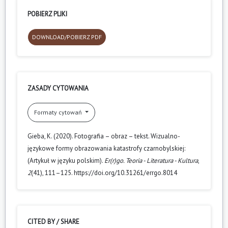
POBIERZ PLIKI
DOWNLOAD/POBIERZ PDF
ZASADY CYTOWANIA
Formaty cytowań
Gieba, K. (2020). Fotografia – obraz – tekst. Wizualno-
językowe formy obrazowania katastrofy czarnobylskiej:
(Artykuł w języku polskim).
Er(r)go. Teoria - Literatura - Kultura
,
2
(41), 111–125. https://doi.org/10.31261/errgo.8014
CITED BY / SHARE