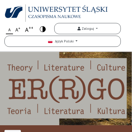
++
+
A
Zaloguj
A
A
Język Polski