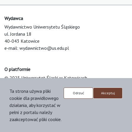
Wydawca
Wydawnictwo Uniwersytetu Śląskiego
ul. Jordana 18
40-043 Katowice
e-mail:
wydawnictwo@us.edu.pl
O platformie
© 2025 Uniwersytet Śląski w Katowicach
Support & Customization by LIBCOM
Ta strona używa pliki
Platform & Workflow by OJS/PKP
Odrzuć
Akceptuj
cookie dla prawidłowego
działania, aby korzystać w
pełni z portalu należy
zaakceptować pliki cookie.