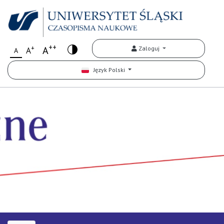
++
+
A
Zaloguj
A
A
Język Polski