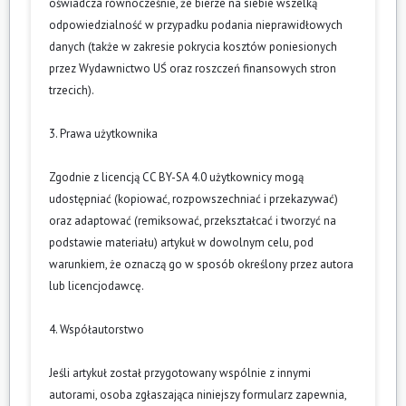
oświadcza równocześnie, że bierze na siebie wszelką
odpowiedzialność w przypadku podania nieprawidłowych
danych (także w zakresie pokrycia kosztów poniesionych
przez Wydawnictwo UŚ oraz roszczeń finansowych stron
trzecich).
3. Prawa użytkownika
Zgodnie z licencją CC BY-SA 4.0 użytkownicy mogą
udostępniać (kopiować, rozpowszechniać i przekazywać)
oraz adaptować (remiksować, przekształcać i tworzyć na
podstawie materiału) artykuł w dowolnym celu, pod
warunkiem, że oznaczą go w sposób określony przez autora
lub licencjodawcę.
4. Współautorstwo
Jeśli artykuł został przygotowany wspólnie z innymi
autorami, osoba zgłaszająca niniejszy formularz zapewnia,