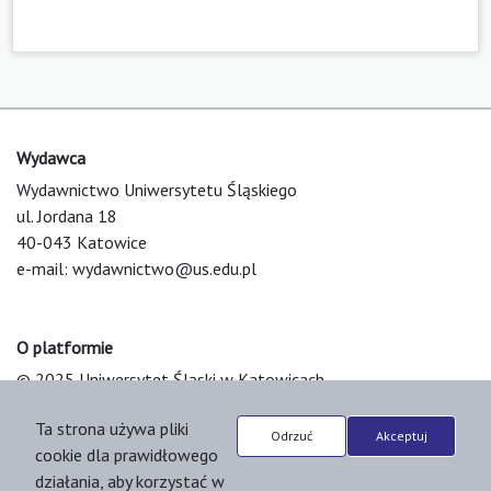
Wydawca
Wydawnictwo Uniwersytetu Śląskiego
ul. Jordana 18
40-043 Katowice
e-mail:
wydawnictwo@us.edu.pl
O platformie
© 2025 Uniwersytet Śląski w Katowicach
Support & Customization by LIBCOM
Ta strona używa pliki
Platform & Workflow by OJS/PKP
Odrzuć
Akceptuj
cookie dla prawidłowego
działania, aby korzystać w