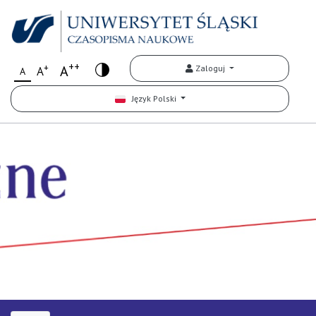
++
+
A
Zaloguj
A
A
Język Polski