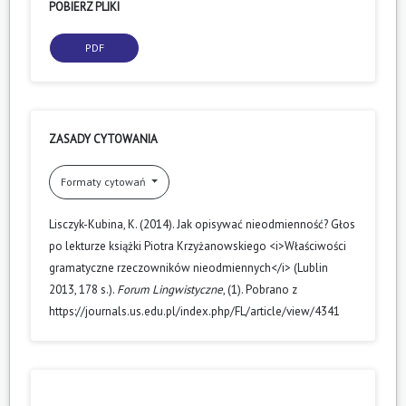
POBIERZ PLIKI
PDF
ZASADY CYTOWANIA
Formaty cytowań
Lisczyk-Kubina, K. (2014). Jak opisywać nieodmienność? Głos
po lekturze książki Piotra Krzyżanowskiego <i>Właściwości
gramatyczne rzeczowników nieodmiennych</i> (Lublin
2013, 178 s.).
Forum Lingwistyczne
, (1). Pobrano z
https://journals.us.edu.pl/index.php/FL/article/view/4341