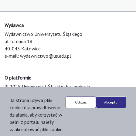
Wydawca
Wydawnictwo Uniwersytetu Śląskiego
ul. Jordana 18
40-043 Katowice
e-mail:
wydawnictwo@us.edu.pl
O platformie
© 2025 Uniwersytet Śląski w Katowicach
Support & Customization by LIBCOM
Ta strona używa pliki
Platform & Workflow by OJS/PKP
Odrzuć
Akceptuj
cookie dla prawidłowego
działania, aby korzystać w
pełni z portalu należy
zaakceptować pliki cookie.