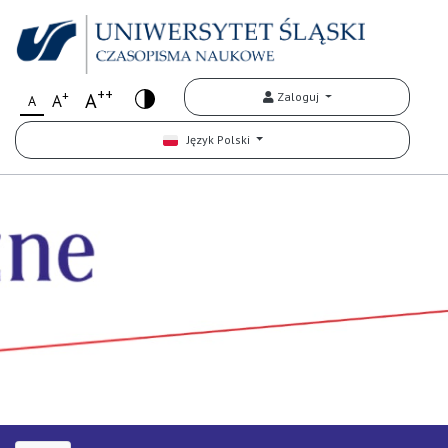
++
+
A
Zaloguj
A
A
Język Polski