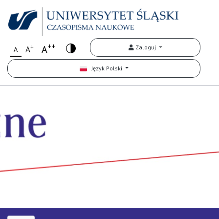
++
+
A
Zaloguj
A
A
Język Polski