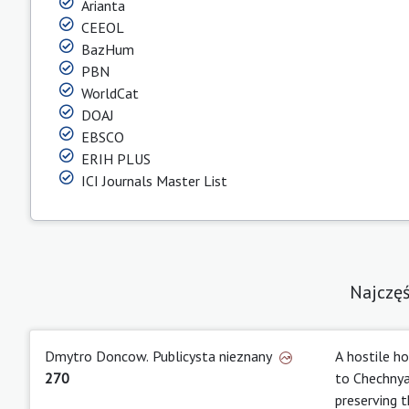
Arianta
CEEOL
BazHum
PBN
WorldCat
DOAJ
EBSCO
ERIH PLUS
ICI Journals Master List
Najczęś
Dmytro Doncow. Publicysta nieznany
A hostile h
270
to Chechnya
preserving 