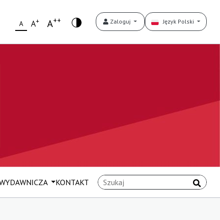
++
+
A
Zaloguj
Język Polski
A
A
 WYDAWNICZA
KONTAKT