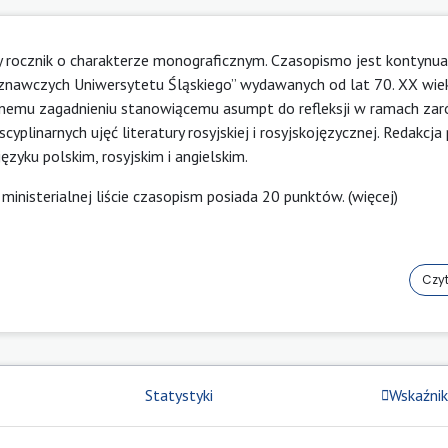
 rocznik o charakterze monograficznym. Czasopismo jest kontynua
roznawczych Uniwersytetu Śląskiego” wydawanych od lat 70. XX wie
nemu zagadnieniu stanowiącemu asumpt do refleksji w ramach za
cyplinarnych ujęć literatury rosyjskiej i rosyjskojęzycznej. Redakcja 
języku polskim, rosyjskim i angielskim.
ministerialnej liście czasopism posiada 20 punktów. (
więcej
)
Czyt
Statystyki
Wskaźnik