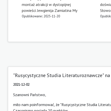
montaż atrakcji w dystopijnej
doświa
powieści Jewgienija Zamiatina My
Słowo
Opublikowane:: 2025-11-20
Opublik
"Rusycystyczne Studia Literaturoznawcze" n
2021-12-02
Szanowni Państwo,
miło nam poinformować, że "Rusycystyczne Studia Literat
Czasopismo posiada 20 punktów.