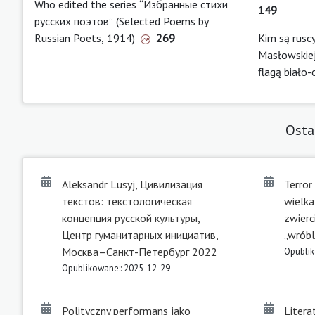
Who edited the series “Избранные стихи
149
русских поэтов” (Selected Poems by
Russian Poets, 1914)
269
Kim są rusc
Masłowskiej
flagą biało
Osta
Aleksandr Lusyj, Цивилизация
Terror
текстов: текстологическая
wielk
концепция русской культуры,
zwierc
Центр гуманитарных инициатив,
„wróbl
Москва–Санкт-Петербург 2022
Opublik
Opublikowane:: 2025-12-29
Polityczny performans jako
Litera