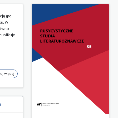
cją (po
ku. W
równo
publikuje
aj więcej
i