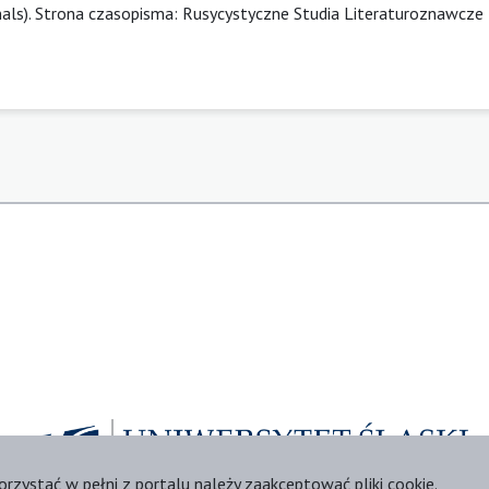
nals). Strona czasopisma:
Rusycystyczne Studia Literaturoznawcze
orzystać w pełni z portalu należy zaakceptować pliki cookie.