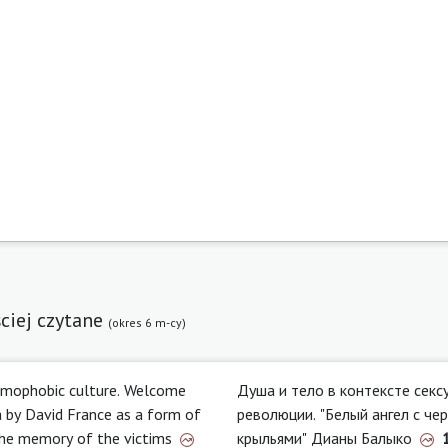
ciej czytane
(okres 6 m-cy)
omophobic culture. Welcome
Душа и тело в контексте секс
 by David France as a form of
революции. "Белый ангел с чe
the memory of the victims
крыльями" Дианы Балыко