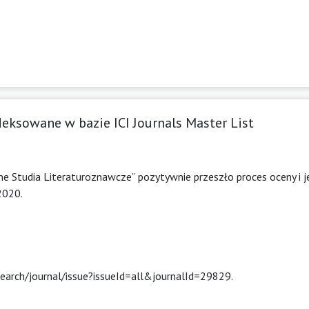
eksowane w bazie ICI Journals Master List
e Studia Literaturoznawcze” pozytywnie przeszło proces oceny i j
2020.
search/journal/issue?issueId=all&journalId=29829.