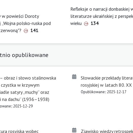
Refleksje o narracji donbaskiej 
y w powieści Doroty
literaturze ukraińskiej z persp
 „Wojna polsko-ruska pod
wieku
134
-czerwoną"?
141
tnio opublikowane
 – obraz i słowo stalinowska
Słowackie przekłady litera
a czystka w krzywym
rosyjskiej w latach 80. XX
iadle satyry „muchy” oraz
Opublikowane:: 2025-12-17
i na dachu” (1936–1938)
owane:: 2025-12-29
tura rosyjska wobec
Zjawisko wiedzy retrospe