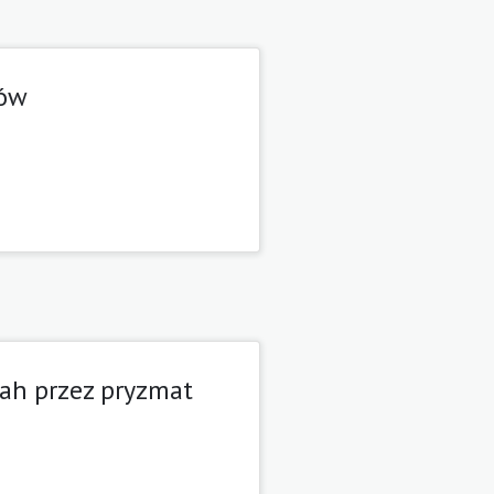
sów
nah przez pryzmat