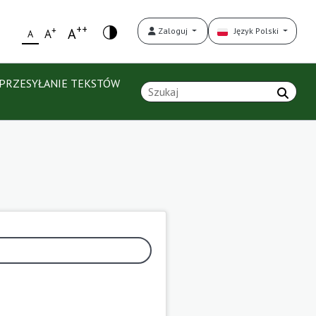
++
+
A
Zaloguj
Język Polski
A
A
PRZESYŁANIE TEKSTÓW