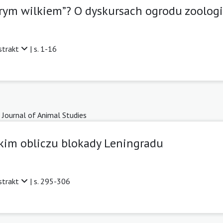
brym wilkiem”? O dyskursach ogrodu zoolog
strakt
| s. 1-16
 Journal of Animal Studies
dzkim obliczu blokady Leningradu
strakt
| s. 295-306