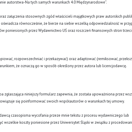
znanie autorstwa-Na tych samych warunkach 4.0 Międzynarodowe”.
oraz załączenia stosownych zgód właścicieli majątkowych praw autorskich publi
a oświadcza równocześnie, że bierze na siebie wszelką odpowiedzialność w prz
tów poniesionych przez Wydawnictwo UŚ oraz roszczeń finansowych stron trzeci
opiować, rozpowszechniać i przekazywać) oraz adaptować (remiksować, przekszt
runkiem, że oznaczą go w sposób określony przez autora lub licencjodawcę.
oba zgłaszająca niniejszy formularz zapewnia, że została upoważniona przez wsz
obowiązuje się poinformować swoich współautorów o warunkach tej umowy.
ydawcą czasopisma wycofania przeze mnie tekstu z procesu wydawniczego lub
ć wszelkie koszty poniesione przez Uniwersytet Śląski w związku z procedowa