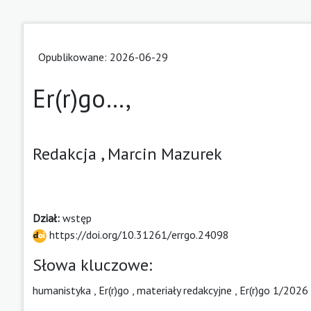
Opublikowane: 2026-06-29
Er(r)go…,
Redakcja ,
Marcin Mazurek
Dział:
wstęp
https://doi.org/10.31261/errgo.24098
Słowa kluczowe:
humanistyka
,
Er(r)go
,
materiały redakcyjne
,
Er(r)go 1/2026