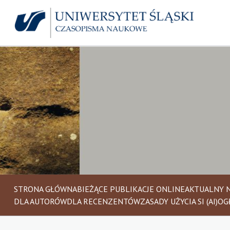
STRONA GŁÓWNA
BIEŻĄCE PUBLIKACJE ONLINE
AKTUALNY 
DLA AUTORÓW
DLA RECENZENTÓW
ZASADY UŻYCIA SI (AI)
OG