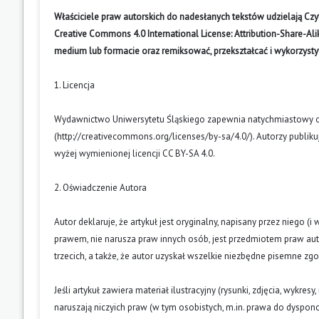
Właściciele praw autorskich do nadesłanych tekstów udzielają Cz
Creative Commons 4.0 International License: Attribution-Share-A
medium lub formacie oraz remiksować, przekształcać i wykorzyst
1. Licencja
Wydawnictwo Uniwersytetu Śląskiego zapewnia natychmiastowy otw
(
http://creativecommons.org/licenses/by-sa/4.0/
). Autorzy publik
wyżej wymienionej licencji CC BY-SA 4.0.
2. Oświadczenie Autora
Autor deklaruje, że artykuł jest oryginalny, napisany przez niego 
prawem, nie narusza praw innych osób, jest przedmiotem praw auto
trzecich, a także, że autor uzyskał wszelkie niezbędne pisemne zg
Jeśli artykuł zawiera materiał ilustracyjny (rysunki, zdjęcia, wykres
naruszają niczyich praw (w tym osobistych, m.in. prawa do dyspo