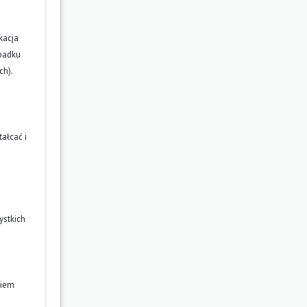
kacja
ypadku
ch).
ałcać i
ystkich
niem