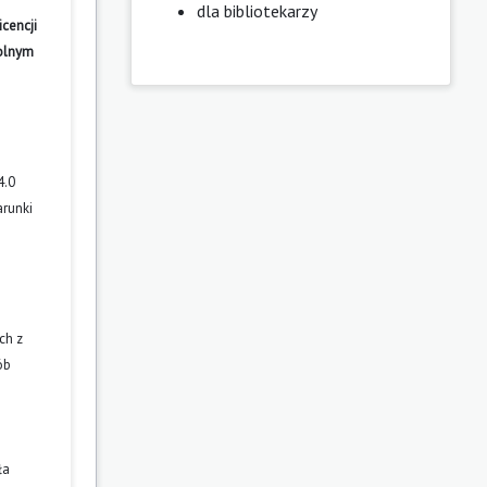
dla bibliotekarzy
cencji
wolnym
4.0
arunki
ch z
ób
ła