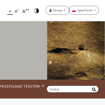
++
+
A
Zaloguj
Język Polski
A
A
PRZESYŁANIE TEKSTÓW