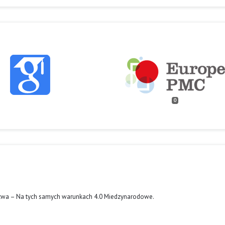
0
twa – Na tych samych warunkach 4.0 Miedzynarodowe
.