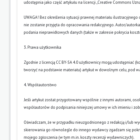
udostępnia jako część artykułu na licencji „Creative Commons U
UWAGA! Bez określenia sytuacji prawnej materiału ilustracyjnego 
nie zostanie przyjęta do opracowania redakcyjnego. Autor/autork
podania nieprawidłowych danych (także w zakresie pokrycia kosz
3. Prawa użytkownika
Zgodnie z licencją CC BY-SA 4.0 użytkownicy mogą udostępniać (k
tworzyć na podstawie materiału) artykuł w dowolnym celu, pod wa
4. Współautorstwo
Jeśli artykuł został przygotowany wspólnie z innymi autorami, os
współautorów do podpisania niniejszej umowy w ich imieniu i z
Oświadczam, że w przypadku nieuzgodnionego z redakcją i/lub w
skierowania go równolegle do innego wydawcy zgadzam się pokry
mojego zgłoszenia (w tym m.in. koszty recenzji wydawniczych).