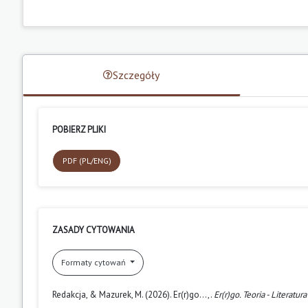
Szczegóły
POBIERZ PLIKI
PDF (PL/ENG)
ZASADY CYTOWANIA
Formaty cytowań
Redakcja, & Mazurek, M. (2026). Er(r)go…,.
Er(r)go. Teoria - Literatura