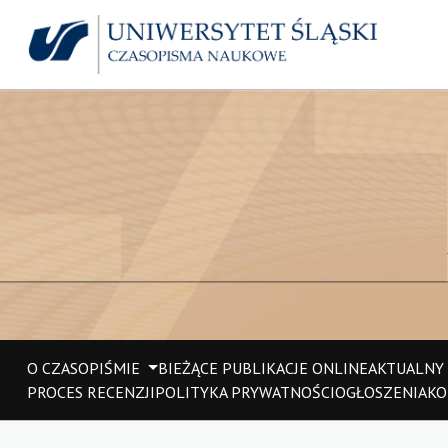
O CZASOPIŚMIE
BIEŻĄCE PUBLIKACJE ONLINE
AKTUALNY
PROCES RECENZJI
POLITYKA PRYWATNOŚCI
OGŁOSZENIA
KO