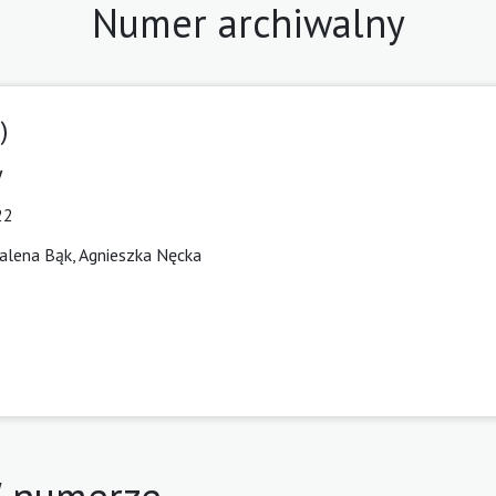
Numer archiwalny
)
w
22
lena Bąk, Agnieszka Nęcka