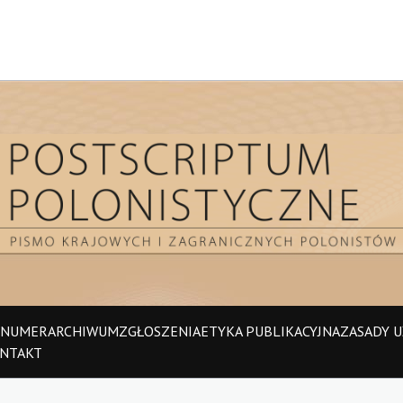
 NUMER
ARCHIWUM
ZGŁOSZENIA
ETYKA PUBLIKACYJNA
ZASADY UŻ
NTAKT