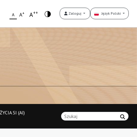
++
+
A
Zaloguj
Język Polski
A
A
YCIA SI (AI)