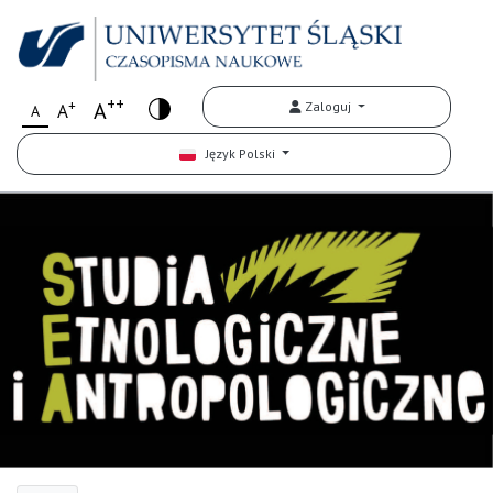
++
+
A
Zaloguj
A
A
Język Polski