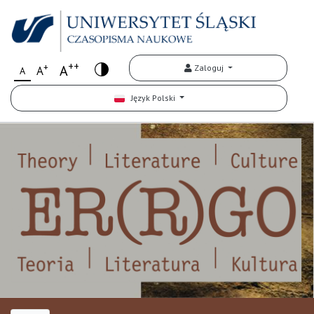
++
+
A
Zaloguj
A
A
Język Polski