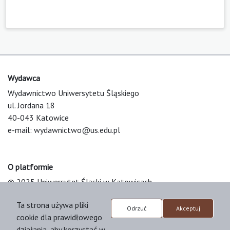
Wydawca
Wydawnictwo Uniwersytetu Śląskiego
ul. Jordana 18
40-043 Katowice
e-mail:
wydawnictwo@us.edu.pl
O platformie
© 2025 Uniwersytet Śląski w Katowicach
Support & Customization by LIBCOM
Ta strona używa pliki
Platform & Workflow by OJS/PKP
Odrzuć
Akceptuj
cookie dla prawidłowego
działania, aby korzystać w