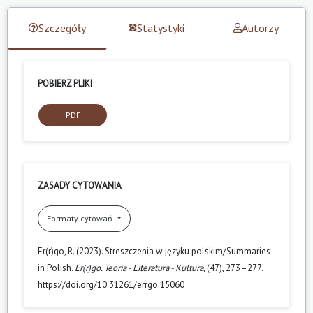
Szczegóły
Statystyki
Autorzy
POBIERZ PLIKI
PDF
ZASADY CYTOWANIA
Formaty cytowań
Er(r)go, R. (2023). Streszczenia w języku polskim/Summaries
in Polish.
Er(r)go. Teoria - Literatura - Kultura
, (47), 273–277.
https://doi.org/10.31261/errgo.15060