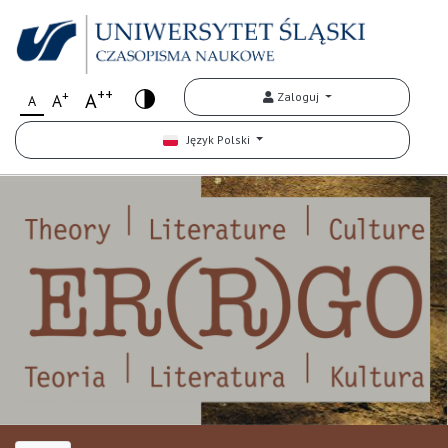
++
+
A
Zaloguj
A
A
Język Polski