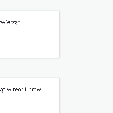
zwierząt
t w teorii praw