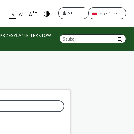
++
+
A
Zaloguj
Język Polski
A
A
PRZESYŁANIE TEKSTÓW