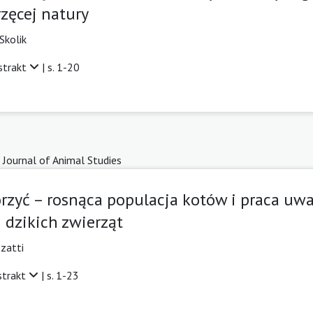
zęcej natury
Skolik
strakt
| s. 1-20
 Journal of Animal Studies
órzyć – rosnąca populacja kotów i praca u
i dzikich zwierząt
zatti
strakt
| s. 1-23