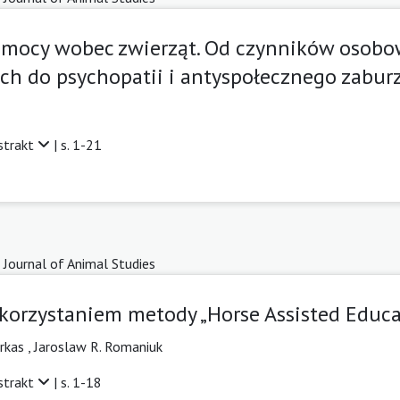
zemocy wobec zwierząt. Od czynników osob
ch do psychopatii i antyspołecznego zabur
strakt
| s. 1-21
 Journal of Animal Studies
korzystaniem metody „Horse Assisted Educa
arkas
,
Jaroslaw R. Romaniuk
strakt
| s. 1-18