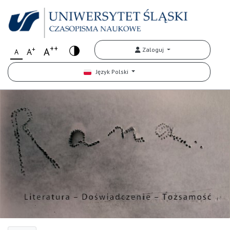
++
+
A
Zaloguj
A
A
Język Polski