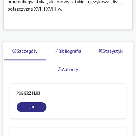
pragmalingwistyka
,
akt mowy
,
etykieta językowa
,
list
,
polszczyzna XVII i XVIII w.
Szczegóły
Bibliografia
Statystyki
Autorzy
POBIERZ PLIKI
PDF