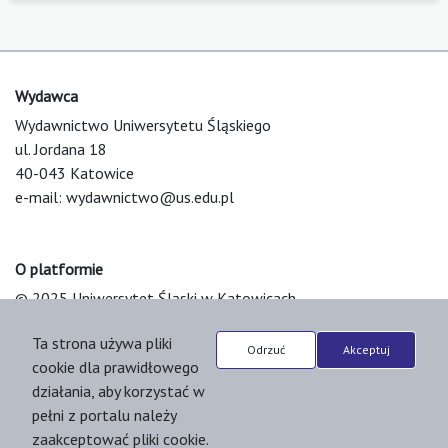
Wydawca
Wydawnictwo Uniwersytetu Śląskiego
ul. Jordana 18
40-043 Katowice
e-mail:
wydawnictwo@us.edu.pl
O platformie
© 2025 Uniwersytet Śląski w Katowicach
Support & Customization by LIBCOM
Ta strona używa pliki
Platform & Workflow by OJS/PKP
Odrzuć
Akceptuj
cookie dla prawidłowego
działania, aby korzystać w
pełni z portalu należy
zaakceptować pliki cookie.