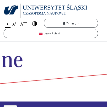
++
+
A
Zaloguj
A
A
Język Polski