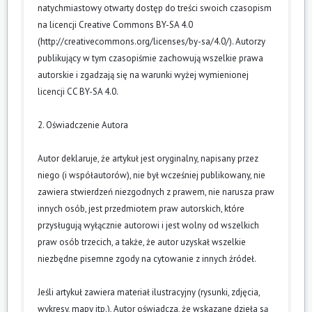
natychmiastowy otwarty dostęp do treści swoich czasopism
na licencji Creative Commons BY-SA 4.0
(
http://creativecommons.org/licenses/by-sa/4.0/
). Autorzy
publikujący w tym czasopiśmie zachowują wszelkie prawa
autorskie i zgadzają się na warunki wyżej wymienionej
licencji CC BY-SA 4.0.
2. Oświadczenie Autora
Autor deklaruje, że artykuł jest oryginalny, napisany przez
niego (i współautorów), nie był wcześniej publikowany, nie
zawiera stwierdzeń niezgodnych z prawem, nie narusza praw
innych osób, jest przedmiotem praw autorskich, które
przysługują wyłącznie autorowi i jest wolny od wszelkich
praw osób trzecich, a także, że autor uzyskał wszelkie
niezbędne pisemne zgody na cytowanie z innych źródeł.
Jeśli artykuł zawiera materiał ilustracyjny (rysunki, zdjęcia,
wykresy, mapy itp.), Autor oświadcza, że wskazane dzieła są