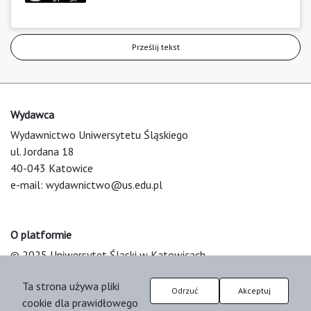
Prześlij tekst
Wydawca
Wydawnictwo Uniwersytetu Śląskiego
ul. Jordana 18
40-043 Katowice
e-mail:
wydawnictwo@us.edu.pl
O platformie
© 2025 Uniwersytet Śląski w Katowicach
Support & Customization by LIBCOM
Ta strona używa pliki
Platform & Workflow by OJS/PKP
Odrzuć
Akceptuj
cookie dla prawidłowego