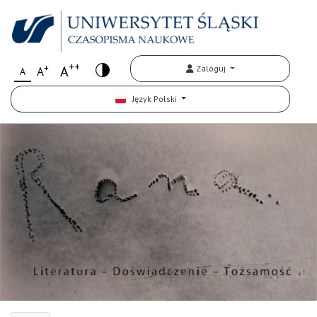
++
+
A
Zaloguj
A
A
Język Polski