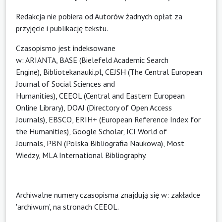
Redakcja nie pobiera od Autorów żadnych opłat za
przyjęcie i publikację tekstu.
Czasopismo jest indeksowane
w:
ARIANTA
,
BASE
(Bielefeld Academic Search
Engine),
Bibliotekanauki.pl
,
CEJSH
(The Central European
Journal of Social Sciences and
Humanities),
CEEOL
(Central and Eastern European
Online Library), DOAJ (Directory of Open Access
Journals), EBSCO,
ERIH+
(European Reference Index for
the Humanities),
Google Scholar
,
ICI World of
Journals
,
PBN
(Polska Bibliografia Naukowa),
Most
Wiedzy
, MLA International Bibliography.
Archiwalne numery czasopisma znajdują się w: zakładce
'
archiwum
', na stronach
CEEOL
.