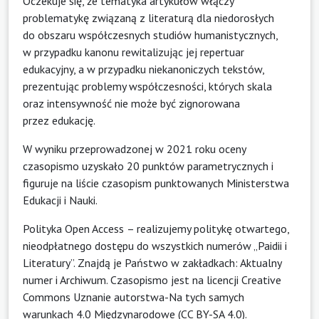
Oczekuje się, że tematyka artykułów włączy
problematykę związaną z literaturą dla niedorosłych
do obszaru współczesnych studiów humanistycznych,
w przypadku kanonu rewitalizując jej repertuar
edukacyjny, a w przypadku niekanoniczych tekstów,
prezentując problemy współczesności, których skala
oraz intensywność nie może być zignorowana
przez edukację.
W wyniku przeprowadzonej w 2021 roku oceny
czasopismo uzyskało 20 punktów parametrycznych i
figuruje na liście czasopism punktowanych Ministerstwa
Edukacji i Nauki.
Polityka Open Access
– realizujemy politykę otwartego,
nieodpłatnego dostępu do wszystkich numerów „Paidii i
Literatury”. Znajdą je Państwo w zakładkach:
Aktualny
numer
i
Archiwum
. Czasopismo jest na licencji
Creative
Commons Uznanie autorstwa-Na tych samych
warunkach 4.0 Międzynarodowe (CC BY-SA 4.0)
.