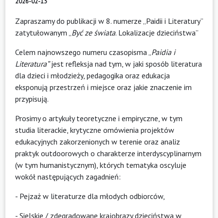
2026-02-13
Zapraszamy do publikacji w 8. numerze „Paidii i Literatury”
zatytułowanym „
Być ze świata
. Lokalizacje dzieciństwa”
Celem najnowszego numeru czasopisma „
Paidia i
Literatura”
jest refleksja nad tym, w jaki sposób literatura
dla dzieci i młodzieży, pedagogika oraz edukacja
eksponują przestrzeń i miejsce oraz jakie znaczenie im
przypisują.
Prosimy o artykuły teoretyczne i empiryczne, w tym
studia literackie, krytyczne omówienia projektów
edukacyjnych zakorzenionych w terenie oraz analiz
praktyk outdoorowych o charakterze interdyscyplinarnym
(w tym humanistycznym), których tematyka oscyluje
wokół następujących zagadnień:
- Pejzaż w literaturze dla młodych odbiorców,
- Sielskie / zdegradowane krajobrazy dzieciństwa w