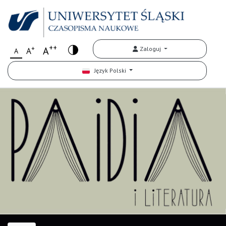
++
+
A
Zaloguj
A
A
Język Polski