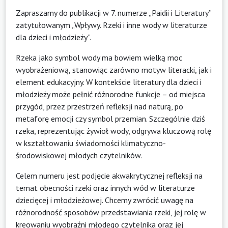
Zapraszamy do publikacji w 7. numerze „Paidii i Literatury”
zatytułowanym „Wpływy. Rzeki i inne wody w literaturze
dla dzieci i młodzieży”.
Rzeka jako symbol wody ma bowiem wielką moc
wyobrażeniową, stanowiąc zarówno motyw literacki, jak i
element edukacyjny. W kontekście literatury dla dzieci i
młodzieży może pełnić różnorodne funkcje – od miejsca
przygód, przez przestrzeń refleksji nad naturą, po
metaforę emocji czy symbol przemian. Szczególnie dziś
rzeka, reprezentując żywioł wody, odgrywa kluczową rolę
w kształtowaniu świadomości klimatyczno-
środowiskowej młodych czytelników.
Celem numeru jest podjęcie akwakrytycznej refleksji na
temat obecności rzeki oraz innych wód w literaturze
dziecięcej i młodzieżowej. Chcemy zwrócić uwagę na
różnorodność sposobów przedstawiania rzeki, jej rolę w
kreowaniu wyobraźni młodego czytelnika oraz jej