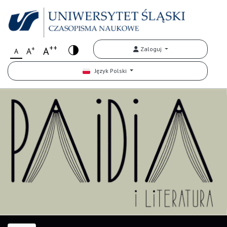
++
+
A
Zaloguj
A
A
Język Polski