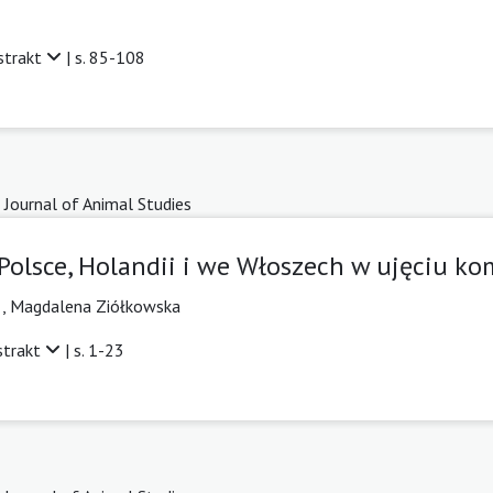
strakt
| s. 85-108
 Journal of Animal Studies
olsce, Holandii i we Włoszech w ujęciu k
k
,
Magdalena Ziółkowska
strakt
| s. 1-23