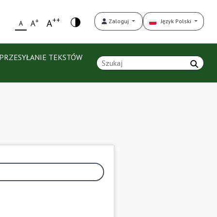
++
+
A
Zaloguj
Język Polski
A
A
PRZESYŁANIE TEKSTÓW