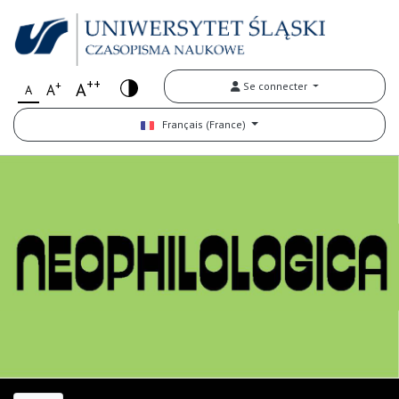
++
+
A
Se connecter
A
A
Français (France)