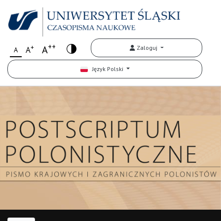
++
+
A
Zaloguj
A
A
Język Polski