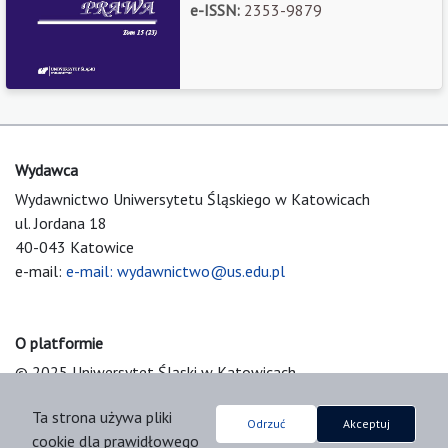
e-ISSN:
2353-9879
Wydawca
Wydawnictwo Uniwersytetu Śląskiego w Katowicach
ul. Jordana 18
40-043 Katowice
e-mail:
e-mail: wydawnictwo@us.edu.pl
O platformie
© 2025 Uniwersytet Śląski w Katowicach
Support & Customization by LIBCOM
Ta strona używa pliki
Platform & Workflow by OJS/PKP
Odrzuć
Akceptuj
cookie dla prawidłowego