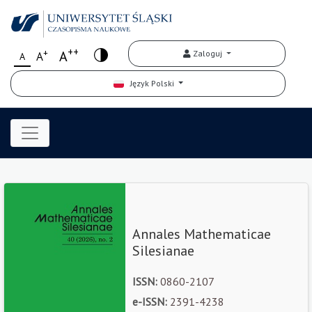
++
+
A
Zaloguj
A
A
Język Polski
Annales Mathematicae
Silesianae
ISSN:
0860-2107
e-ISSN:
2391-4238