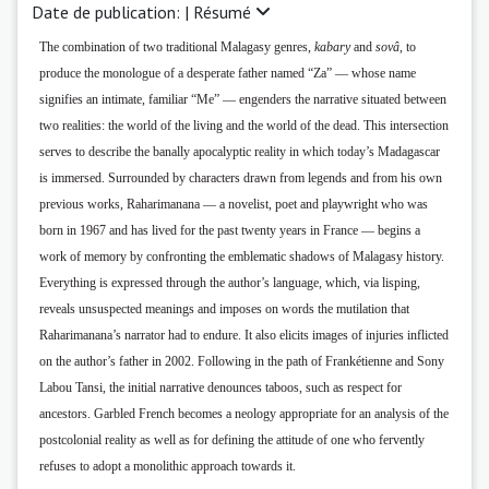
Date de publication: |
Résumé
The combination of two traditional Malagasy genres,
kabary
and
sovâ
, to
produce
the monologue of a desperate father named “Za” — whose name
signifies an intimate, familiar
“Me” — engenders the narrative situated between
two realities: the world of the living and the
world of the dead. This intersection
serves to describe the banally apocalyptic reality in which
today’s Madagascar
is immersed. Surrounded by characters drawn from legends and from his
own
previous works, Raharimanana — a novelist, poet and playwright who was
born in 1967
and has lived for the past twenty years in France — begins a
work of memory by confronting the
emblematic shadows of Malagasy history.
Everything is expressed through the author’s language,
which, via lisping,
reveals unsuspected meanings and imposes on words the mutilation that
Raharimanana’s narrator had to endure. It also elicits images of injuries inflicted
on the author’s
father in 2002. Following in the path of Frankétienne and Sony
Labou Tansi, the initial narrative
denounces taboos, such as respect for
ancestors. Garbled French becomes a neology appropriate
for an analysis of the
postcolonial reality as well as for defining the attitude of one who fervently
refuses to adopt a monolithic approach towards it.