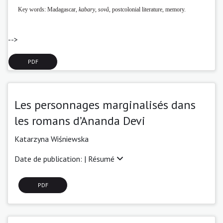
Key words: Madagascar,
kabary
,
sovâ
, postcolonial literature, memory.
-->
PDF
Les personnages marginalisés dans
les romans d’Ananda Devi
Katarzyna Wiśniewska
Date de publication: |
Résumé
PDF