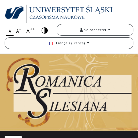
++
+
A
Se connecter
A
A
Français (France)