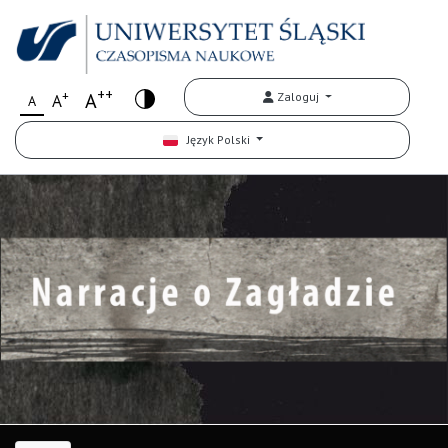
++
+
A
Zaloguj
A
A
Język Polski