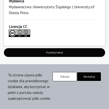
Wydawca
Wydawnictwo Uniwersytetu Śląskiego | University of
Silesia Press
Licencja CC
Prześlij tekst
Ta strona używa pliki
Wydawca
Odrzuć
Akceptuj
cookie dla prawidłowego
Wydawnictwo Uniwersytetu Śląskiego w Katowicach
działania, aby korzystać w
ul. Jordana 18
pełni z portalu należy
40-043 Katowice
zaakceptować pliki cookie.
e-mail:
wydawnictwo@us.edu.pl