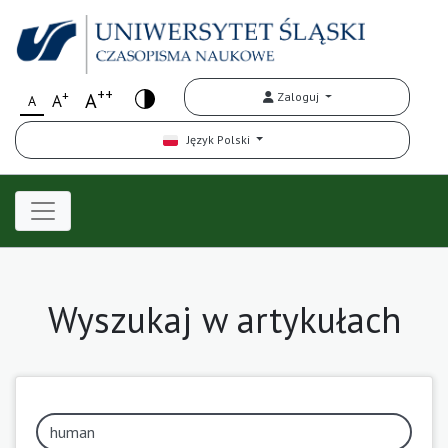
++
+
A
Zaloguj
A
A
Język Polski
Wyszukaj w artykułach