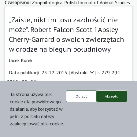
Czasopismo:
Zoophilologica. Polish Journal of Animal Studies
„Zaiste, nikt im losu zazdrościć nie
może”. Robert Falcon Scott i Apsley
Cherry-Garrard o swoich zwierzętach
w drodze na biegun południowy
Jacek Kurek
Data publikacji: 23-12-2015 |
Abstrakt
| s. 279-294
2015-12-23
Ta strona używa pliki
Odrzuć
Akceptuj
cookie dla prawidłowego
działania, aby korzystać w
Czasopismo:
Zoophilologica. Polish Journal of Animal Studies
pełni z portalu należy
zaakceptować pliki cookie.
Obrazy zwierząt udomowionych i